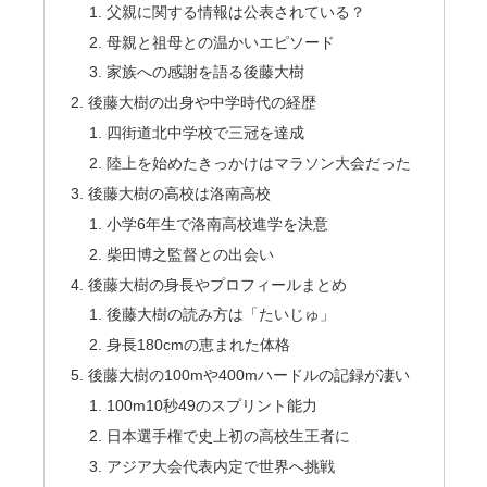
父親に関する情報は公表されている？
母親と祖母との温かいエピソード
家族への感謝を語る後藤大樹
後藤大樹の出身や中学時代の経歴
四街道北中学校で三冠を達成
陸上を始めたきっかけはマラソン大会だった
後藤大樹の高校は洛南高校
小学6年生で洛南高校進学を決意
柴田博之監督との出会い
後藤大樹の身長やプロフィールまとめ
後藤大樹の読み方は「たいじゅ」
身長180cmの恵まれた体格
後藤大樹の100mや400mハードルの記録が凄い
100m10秒49のスプリント能力
日本選手権で史上初の高校生王者に
アジア大会代表内定で世界へ挑戦