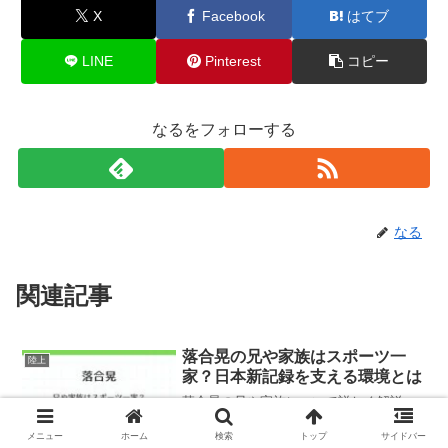
X
Facebook
はてブ
LINE
Pinterest
コピー
なるをフォローする
なる
関連記事
落合晃の兄や家族はスポーツ一
陸上
家？日本新記録を支える環境とは
落合晃の兄や家族について詳しく解説。
父・母・兄の経歴やスポーツ一家として
の背景、陸上を始めたきっかけ、兄との
メニュー
ホーム
検索
トップ
サイドバー